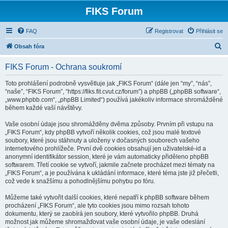
FIKS Forum
FAQ
Registrovat
Přihlásit se
H
Obsah fóra
l
FIKS Forum - Ochrana soukromí
e
d
Toto prohlášení podrobně vysvětluje jak „FIKS Forum“ (dále jen “my”, “nás”,
“naše”, “FIKS Forum”, “https://fiks.fit.cvut.cz/forum”) a phpBB („phpBB software“,
a
„www.phpbb.com“, „phpBB Limited“) používá jakékoliv informace shromážděné
t
během každé vaší návštěvy.
Vaše osobní údaje jsou shromážděny dvěma způsoby. Prvním při vstupu na
„FIKS Forum“, kdy phpBB vytvoří několik cookies, což jsou malé textové
soubory, které jsou stáhnuty a uloženy v dočasných souborech vašeho
internetového prohlížeče. První dvě cookies obsahují jen uživatelské-id a
anonymní identifikátor session, které je vám automaticky přiděleno phpBB
softwarem. Třetí cookie se vytvoří, jakmile začnete procházet mezi tématy na
„FIKS Forum“, a je používána k ukládání informace, které téma jste již přečetli,
což vede k snažšímu a pohodlnějšímu pohybu po fóru.
Můžeme také vytvořit další cookies, které nepatří k phpBB software během
procházení „FIKS Forum“, ale tyto cookies jsou mimo rozsah tohoto
dokumentu, který se zaobírá jen soubory, které vytvořilo phpBB. Druhá
možnost jak můžeme shromažďovat vaše osobní údaje, je vaše odeslání