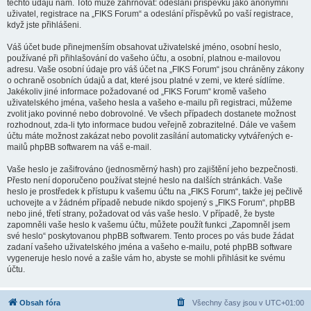
těchto údajů nám. Toto může zahrnovat: odeslání příspěvků jako anonymní
uživatel, registrace na „FIKS Forum“ a odeslání příspěvků po vaší registrace,
když jste přihlášeni.
Váš účet bude přinejmenším obsahovat uživatelské jméno, osobní heslo,
používané při přihlašování do vašeho účtu, a osobní, platnou e-mailovou
adresu. Vaše osobní údaje pro váš účet na „FIKS Forum“ jsou chráněny zákony
o ochraně osobních údajů a dat, které jsou platné v zemi, ve které sídlíme.
Jakékoliv jiné informace požadované od „FIKS Forum“ kromě vašeho
uživatelského jména, vašeho hesla a vašeho e-mailu při registraci, můžeme
zvolit jako povinné nebo dobrovolné. Ve všech případech dostanete možnost
rozhodnout, zda-li tyto informace budou veřejně zobrazitelné. Dále ve vašem
účtu máte možnost zakázat nebo povolit zasílání automaticky vytvářených e-
mailů phpBB softwarem na váš e-mail.
Vaše heslo je zašifrováno (jednosměrný hash) pro zajištění jeho bezpečnosti.
Přesto není doporučeno používat stejné heslo na dalších stránkách. Vaše
heslo je prostředek k přístupu k vašemu účtu na „FIKS Forum“, takže jej pečlivě
uchovejte a v žádném případě nebude nikdo spojený s „FIKS Forum“, phpBB
nebo jiné, třetí strany, požadovat od vás vaše heslo. V případě, že byste
zapomněli vaše heslo k vašemu účtu, můžete použít funkci „Zapomněl jsem
své heslo“ poskytovanou phpBB softwarem. Tento proces po vás bude žádat
zadaní vašeho uživatelského jména a vašeho e-mailu, poté phpBB software
vygeneruje heslo nové a zašle vám ho, abyste se mohli přihlásit ke svému
účtu.
Obsah fóra
Všechny časy jsou v
UTC+01:00