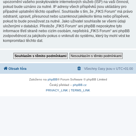
upozornění vašeho poskytovatele internetových služeb (ISP) na vaši činnost,
pokud bude uznáno za nutné. IP adresy všech příspěvků jsou ukládány pro
případné uplatnění těchto opatření. Souhlasíte s tím, že „FIKS Forum“ má právo
odstranit, upravit, přesunout nebo uzamknout jakékoliv téma nebo příspěvek,
pokud to bude považovat za nutné. Jako uživatel souhlasíte se všemi údaji
uloženými v databázi. Přestože „FIKS Forum“ ani phpBB neposkytne tyto
informace třetí straně nebo cizím osobám, nepřebírá „FIKS Forum“ ani phpBB
zodpovědnost za jakýkoliv pokus o vniknutí do systému, který by mohl vést ke
kompromitaci těchto dat.
Obsah fóra
Všechny časy jsou v
UTC+01:00
Založeno na
phpBB
® Forum Software © phpBB Limited
Český překlad –
phpBB.cz
PRIVACY_LINK
|
TERMS_LINK