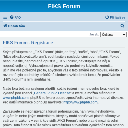
FIKS Forum
FAQ
Přihlásit se
H
Obsah fóra
l
Jazyk:
e
FIKS Forum - Registrace
d
Svým přístupem na „FIKS Forum“ (dále jen “my”, “naše”, “nás”, “FIKS Forum”,
a
“https://fiks.fit.cvut.cz/forum”), souhlasíte s následujícími podmínkami. Pokud
t
nesouhlasíte, neprodleně opusťte „FIKS Forum“, nevstupujte na něj a
nepoužívejte jej. Vyhrazujeme si právo tyto podmínky kdykoliv změnit a
učiníme vše potřebné pro to, abychom vás o této změně informovali. Přesto je
rozumné tyto podmínky průběžně sledovat vzhledem k tomu, že používáním
„FIKS Forum“ s nimi souhlasíte.
Naše fóra beží na systému phpBB, což je řešení internetového fóra, které je
vydané pod licencí „
General Public License
“ a které je možno stáhnout z
www.phpbb.com
. phpBB software pouze zprostředkovává internetové diskuze.
Pro další informace o phpBB navštivte:
http://www.phpbb.com/
.
Zavazujete se nepřispívat na fórum pohoršujícím, hanlivým, nevhodným,
vulgárním nebo jiným materiálem, který by mohl porušovat platné zákony ve
vaší zemi, zákony v zemi, kde sídlí „FIKS Forum“, nebo platné mezinárodní
právo. Tato činnost může vést k okamžitému a trvalému vykázání z fóra a/nebo