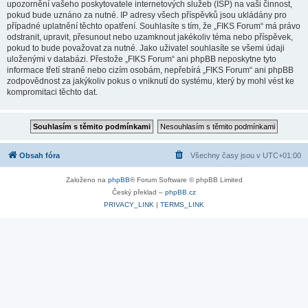
upozornění vašeho poskytovatele internetových služeb (ISP) na vaši činnost,
pokud bude uznáno za nutné. IP adresy všech příspěvků jsou ukládány pro
případné uplatnění těchto opatření. Souhlasíte s tím, že „FIKS Forum“ má právo
odstranit, upravit, přesunout nebo uzamknout jakékoliv téma nebo příspěvek,
pokud to bude považovat za nutné. Jako uživatel souhlasíte se všemi údaji
uloženými v databázi. Přestože „FIKS Forum“ ani phpBB neposkytne tyto
informace třetí straně nebo cizím osobám, nepřebírá „FIKS Forum“ ani phpBB
zodpovědnost za jakýkoliv pokus o vniknutí do systému, který by mohl vést ke
kompromitaci těchto dat.
Obsah fóra
Všechny časy jsou v
UTC+01:00
Založeno na
phpBB
® Forum Software © phpBB Limited
Český překlad –
phpBB.cz
PRIVACY_LINK
|
TERMS_LINK