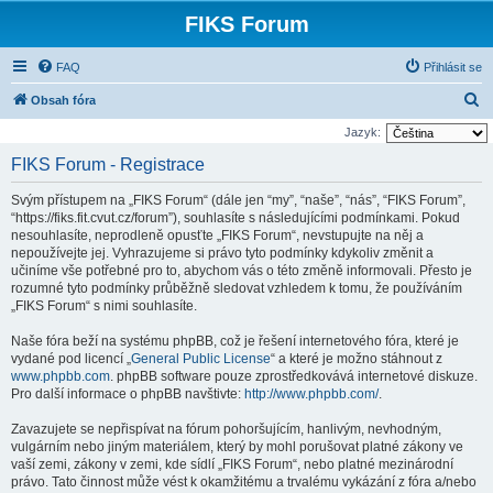
FIKS Forum
FAQ
Přihlásit se
H
Obsah fóra
l
Jazyk:
e
FIKS Forum - Registrace
d
Svým přístupem na „FIKS Forum“ (dále jen “my”, “naše”, “nás”, “FIKS Forum”,
a
“https://fiks.fit.cvut.cz/forum”), souhlasíte s následujícími podmínkami. Pokud
t
nesouhlasíte, neprodleně opusťte „FIKS Forum“, nevstupujte na něj a
nepoužívejte jej. Vyhrazujeme si právo tyto podmínky kdykoliv změnit a
učiníme vše potřebné pro to, abychom vás o této změně informovali. Přesto je
rozumné tyto podmínky průběžně sledovat vzhledem k tomu, že používáním
„FIKS Forum“ s nimi souhlasíte.
Naše fóra beží na systému phpBB, což je řešení internetového fóra, které je
vydané pod licencí „
General Public License
“ a které je možno stáhnout z
www.phpbb.com
. phpBB software pouze zprostředkovává internetové diskuze.
Pro další informace o phpBB navštivte:
http://www.phpbb.com/
.
Zavazujete se nepřispívat na fórum pohoršujícím, hanlivým, nevhodným,
vulgárním nebo jiným materiálem, který by mohl porušovat platné zákony ve
vaší zemi, zákony v zemi, kde sídlí „FIKS Forum“, nebo platné mezinárodní
právo. Tato činnost může vést k okamžitému a trvalému vykázání z fóra a/nebo