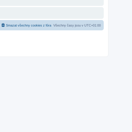
Smazat všechny cookies z fóra
Všechny časy jsou v
UTC+01:00