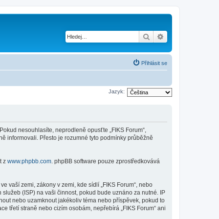
Hledat
Pokročilé hledání
Přihlásit se
Jazyk:
mi. Pokud nesouhlasíte, neprodleně opusťte „FIKS Forum“,
ěně informovali. Přesto je rozumné tyto podmínky průběžně
t z
www.phpbb.com
. phpBB software pouze zprostředkovává
ve vaší zemi, zákony v zemi, kde sídlí „FIKS Forum“, nebo
 služeb (ISP) na vaši činnost, pokud bude uznáno za nutné. IP
esunout nebo uzamknout jakékoliv téma nebo příspěvek, pokud to
ce třetí straně nebo cizím osobám, nepřebírá „FIKS Forum“ ani