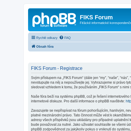
FIKS Forum
Fiťácké informatické korespondenč
Rychlé odkazy
FAQ
Obsah fóra
FIKS Forum - Registrace
Svým přístupem na „FIKS Forum“ (dále jen “my”, “naše”, “nás”, “
nevstupujte na něj a nepoužívejte jej. Vyhrazujeme si právo t
sledovat vzhledem k tomu, že používáním „FIKS Forum“ s nimi s
Naše fóra beží na systému phpBB, což je řešení internetového fó
internetové diskuze. Pro další informace o phpBB navštivte:
htt
Zavazujete se nepřispívat na fórum pohoršujícím, hanlivým, ne
platné mezinárodní právo. Tato činnost může vést k okamžitému
adresy všech příspěvků jsou ukládány pro případné uplatnění t
bude považovat za nutné. Jako uživatel souhlasíte se všemi úd
phpBB zodpovědnost za jakýkoliv pokus o vniknutí do systému, 