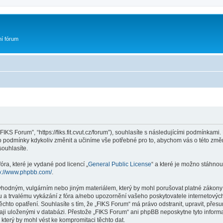
ní fórum
FIKS Forum”, “https://fiks.fit.cvut.cz/forum”), souhlasíte s následujícími podmínka
yto podmínky kdykoliv změnit a učiníme vše potřebné pro to, abychom vás o této zm
ouhlasíte.
ra, které je vydané pod licencí „
General Public License
“ a které je možno stáhnou
p://www.phpbb.com/
.
vhodným, vulgárním nebo jiným materiálem, který by mohl porušovat platné zákony 
 a trvalému vykázání z fóra a/nebo upozornění vašeho poskytovatele internetových
ěchto opatření. Souhlasíte s tím, že „FIKS Forum“ má právo odstranit, upravit, př
aji uloženými v databázi. Přestože „FIKS Forum“ ani phpBB neposkytne tyto informa
který by mohl vést ke kompromitaci těchto dat.