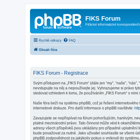
FIKS Forum
Fiťácké informatické korespondenč
Rychlé odkazy
FAQ
Obsah fóra
FIKS Forum - Registrace
Svým přístupem na „FIKS Forum“ (dále jen “my”, “naše”, “nás”, “
nevstupujte na něj a nepoužívejte jej. Vyhrazujeme si právo t
sledovat vzhledem k tomu, že používáním „FIKS Forum“ s nimi s
Naše fóra beží na systému phpBB, což je řešení internetového fó
internetové diskuze. Pro další informace o phpBB navštivte:
htt
Zavazujete se nepřispívat na fórum pohoršujícím, hanlivým, ne
platné mezinárodní právo. Tato činnost může vést k okamžitému
adresy všech příspěvků jsou ukládány pro případné uplatnění t
bude považovat za nutné. Jako uživatel souhlasíte se všemi úd
phpBB zodpovědnost za jakýkoliv pokus o vniknutí do systému, 