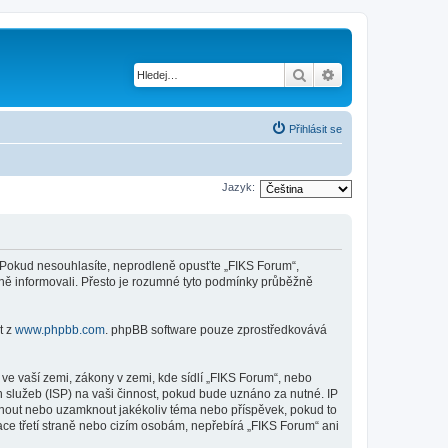
Hledat
Pokročilé hledání
Přihlásit se
Jazyk:
mi. Pokud nesouhlasíte, neprodleně opusťte „FIKS Forum“,
ěně informovali. Přesto je rozumné tyto podmínky průběžně
t z
www.phpbb.com
. phpBB software pouze zprostředkovává
ve vaší zemi, zákony v zemi, kde sídlí „FIKS Forum“, nebo
 služeb (ISP) na vaši činnost, pokud bude uznáno za nutné. IP
esunout nebo uzamknout jakékoliv téma nebo příspěvek, pokud to
ce třetí straně nebo cizím osobám, nepřebírá „FIKS Forum“ ani