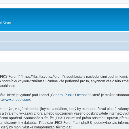
ní fórum
FIKS Forum”, “https://fiks.fit.cvut.cz/forum”), souhlasíte s následujícími podmínka
yto podmínky kdykoliv změnit a učiníme vše potřebné pro to, abychom vás o této zm
ouhlasíte.
ra, které je vydané pod licencí „
General Public License
“ a které je možno stáhnou
p://www.phpbb.com/
.
vhodným, vulgárním nebo jiným materiálem, který by mohl porušovat platné zákony 
 a trvalému vykázání z fóra a/nebo upozornění vašeho poskytovatele internetových
ěchto opatření. Souhlasíte s tím, že „FIKS Forum“ má právo odstranit, upravit, př
aji uloženými v databázi. Přestože „FIKS Forum“ ani phpBB neposkytne tyto informa
který by mohl vést ke kompromitaci těchto dat.