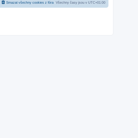
Smazat všechny cookies z fóra
Všechny časy jsou v
UTC+01:00