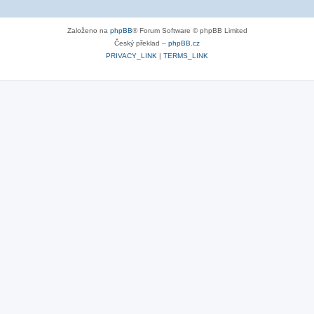
Založeno na
phpBB
® Forum Software © phpBB Limited
Český překlad –
phpBB.cz
PRIVACY_LINK
|
TERMS_LINK