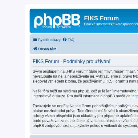
FIKS Forum
Fiťácké informatické korespondenč
Rychlé odkazy
FAQ
Obsah fóra
FIKS Forum - Podmínky pro užívání
Svým přístupem na „FIKS Forum“ (dále jen “my”, “naše”, “nás”, “
nevstupujte na něj a nepoužívejte jej. Vyhrazujeme si právo t
sledovat vzhledem k tomu, že používáním „FIKS Forum“ s nimi s
Naše fóra beží na systému phpBB, což je řešení internetového fó
internetové diskuze. Pro další informace o phpBB navštivte:
htt
Zavazujete se nepřispívat na fórum pohoršujícím, hanlivým, ne
platné mezinárodní právo. Tato činnost může vést k okamžitému
adresy všech příspěvků jsou ukládány pro případné uplatnění t
bude považovat za nutné. Jako uživatel souhlasíte se všemi úd
phpBB zodpovědnost za jakýkoliv pokus o vniknutí do systému, 