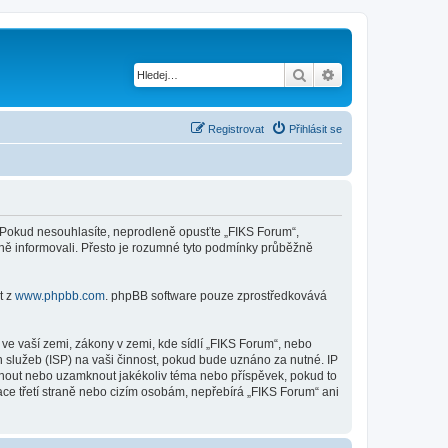
Hledat
Pokročilé hledání
Registrovat
Přihlásit se
mi. Pokud nesouhlasíte, neprodleně opusťte „FIKS Forum“,
ěně informovali. Přesto je rozumné tyto podmínky průběžně
t z
www.phpbb.com
. phpBB software pouze zprostředkovává
ve vaší zemi, zákony v zemi, kde sídlí „FIKS Forum“, nebo
 služeb (ISP) na vaši činnost, pokud bude uznáno za nutné. IP
esunout nebo uzamknout jakékoliv téma nebo příspěvek, pokud to
ce třetí straně nebo cizím osobám, nepřebírá „FIKS Forum“ ani