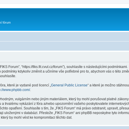
ní fórum
FIKS Forum”, “https://fiks.fit.cvut.cz/forum”), souhlasíte s následujícími podmínka
yto podmínky kdykoliv změnit a učiníme vše potřebné pro to, abychom vás o této zm
ouhlasíte.
ra, které je vydané pod licencí „
General Public License
“ a které je možno stáhnou
p://www.phpbb.com/
.
vhodným, vulgárním nebo jiným materiálem, který by mohl porušovat platné zákony 
 a trvalému vykázání z fóra a/nebo upozornění vašeho poskytovatele internetových
ěchto opatření. Souhlasíte s tím, že „FIKS Forum“ má právo odstranit, upravit, př
aji uloženými v databázi. Přestože „FIKS Forum“ ani phpBB neposkytne tyto informa
který by mohl vést ke kompromitaci těchto dat.