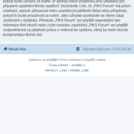
pokud bude uznáno za nutné. IP adresy všech příspěvků jsou ukládány pro
případné uplatnění těchto opatření. Souhlasíte s tím, že „FIKS Forum“ má právo
odstranit, upravit, přesunout nebo uzamknout jakékoliv téma nebo příspěvek,
pokud to bude považovat za nutné. Jako uživatel souhlasíte se všemi údaji
uloženými v databázi. Přestože „FIKS Forum“ ani phpBB neposkytne tyto
informace třetí straně nebo cizím osobám, nepřebírá „FIKS Forum“ ani phpBB
zodpovědnost za jakýkoliv pokus o vniknutí do systému, který by mohl vést ke
kompromitaci těchto dat.
Obsah fóra
Všechny časy jsou v
UTC+01:00
Založeno na
phpBB
® Forum Software © phpBB Limited
Český překlad –
phpBB.cz
PRIVACY_LINK
|
TERMS_LINK