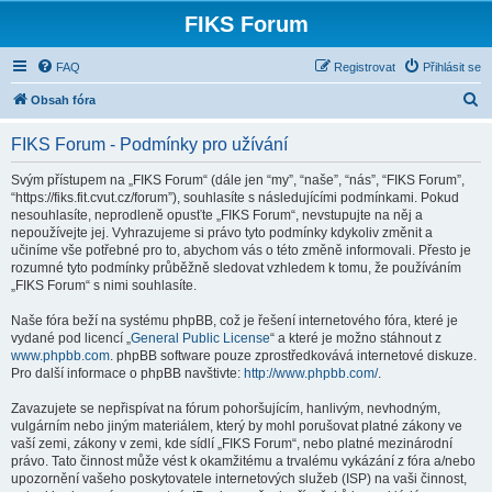
FIKS Forum
FAQ
Registrovat
Přihlásit se
H
Obsah fóra
l
FIKS Forum - Podmínky pro užívání
e
d
Svým přístupem na „FIKS Forum“ (dále jen “my”, “naše”, “nás”, “FIKS Forum”,
“https://fiks.fit.cvut.cz/forum”), souhlasíte s následujícími podmínkami. Pokud
a
nesouhlasíte, neprodleně opusťte „FIKS Forum“, nevstupujte na něj a
t
nepoužívejte jej. Vyhrazujeme si právo tyto podmínky kdykoliv změnit a
učiníme vše potřebné pro to, abychom vás o této změně informovali. Přesto je
rozumné tyto podmínky průběžně sledovat vzhledem k tomu, že používáním
„FIKS Forum“ s nimi souhlasíte.
Naše fóra beží na systému phpBB, což je řešení internetového fóra, které je
vydané pod licencí „
General Public License
“ a které je možno stáhnout z
www.phpbb.com
. phpBB software pouze zprostředkovává internetové diskuze.
Pro další informace o phpBB navštivte:
http://www.phpbb.com/
.
Zavazujete se nepřispívat na fórum pohoršujícím, hanlivým, nevhodným,
vulgárním nebo jiným materiálem, který by mohl porušovat platné zákony ve
vaší zemi, zákony v zemi, kde sídlí „FIKS Forum“, nebo platné mezinárodní
právo. Tato činnost může vést k okamžitému a trvalému vykázání z fóra a/nebo
upozornění vašeho poskytovatele internetových služeb (ISP) na vaši činnost,