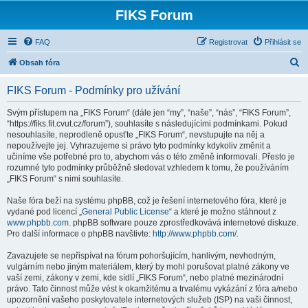
FIKS Forum
FAQ
Registrovat
Přihlásit se
H
Obsah fóra
l
FIKS Forum - Podmínky pro užívání
e
d
Svým přístupem na „FIKS Forum“ (dále jen “my”, “naše”, “nás”, “FIKS Forum”,
“https://fiks.fit.cvut.cz/forum”), souhlasíte s následujícími podmínkami. Pokud
a
nesouhlasíte, neprodleně opusťte „FIKS Forum“, nevstupujte na něj a
t
nepoužívejte jej. Vyhrazujeme si právo tyto podmínky kdykoliv změnit a
učiníme vše potřebné pro to, abychom vás o této změně informovali. Přesto je
rozumné tyto podmínky průběžně sledovat vzhledem k tomu, že používáním
„FIKS Forum“ s nimi souhlasíte.
Naše fóra beží na systému phpBB, což je řešení internetového fóra, které je
vydané pod licencí „
General Public License
“ a které je možno stáhnout z
www.phpbb.com
. phpBB software pouze zprostředkovává internetové diskuze.
Pro další informace o phpBB navštivte:
http://www.phpbb.com/
.
Zavazujete se nepřispívat na fórum pohoršujícím, hanlivým, nevhodným,
vulgárním nebo jiným materiálem, který by mohl porušovat platné zákony ve
vaší zemi, zákony v zemi, kde sídlí „FIKS Forum“, nebo platné mezinárodní
právo. Tato činnost může vést k okamžitému a trvalému vykázání z fóra a/nebo
upozornění vašeho poskytovatele internetových služeb (ISP) na vaši činnost,