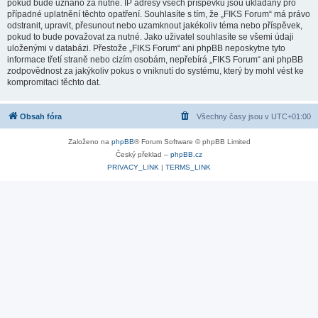
pokud bude uznáno za nutné. IP adresy všech příspěvků jsou ukládány pro
případné uplatnění těchto opatření. Souhlasíte s tím, že „FIKS Forum“ má právo
odstranit, upravit, přesunout nebo uzamknout jakékoliv téma nebo příspěvek,
pokud to bude považovat za nutné. Jako uživatel souhlasíte se všemi údaji
uloženými v databázi. Přestože „FIKS Forum“ ani phpBB neposkytne tyto
informace třetí straně nebo cizím osobám, nepřebírá „FIKS Forum“ ani phpBB
zodpovědnost za jakýkoliv pokus o vniknutí do systému, který by mohl vést ke
kompromitaci těchto dat.
Obsah fóra
Všechny časy jsou v
UTC+01:00
Založeno na
phpBB
® Forum Software © phpBB Limited
Český překlad –
phpBB.cz
PRIVACY_LINK
|
TERMS_LINK