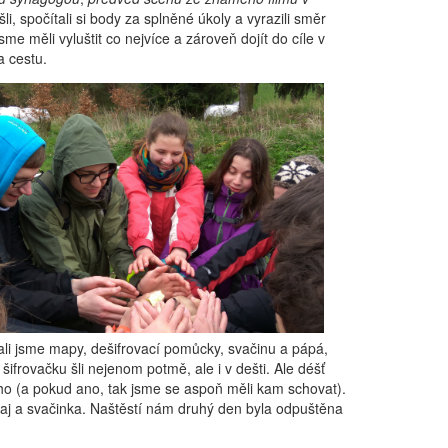
i, spočítali si body za splněné úkoly a vyrazili směr
me měli vyluštit co nejvíce a zároveň dojít do cíle v
a cestu.
tali jsme mapy, dešifrovací pomůcky, svačinu a pápá,
ifrovačku šli nejenom potmě, ale i v dešti. Ale déšť
uho (a pokud ano, tak jsme se aspoň měli kam schovat).
 čaj a svačinka. Naštěstí nám druhý den byla odpuštěna