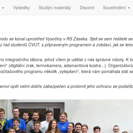
í
Výsledky
Studijní materiály
Discord
Soustředění
ůvodu se konal uprostřed Vysočiny v RS Záseka. Sjeli se sem řešitelé s
 z řad studentů ČVUT, s připraveným programem a zvědaví, jak se letošn
ího integračního tábora, jehož cílem je udělat z nás správné roboty. K 
ní“ (digitální zrak, termokamera, adamantiová kostra...). Organizátorům
o počítačového programu několik „vylepšení“, která nám pomáhala stát se
ovi opět velmi dobře zabezpečen a prolomit jeho ochranu se podařilo