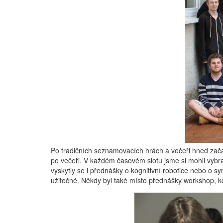
Po tradičních seznamovacích hrách a večeři hned zača
po večeři. V každém časovém slotu jsme si mohli vyb
vyskytly se i přednášky o kognitivní robotice nebo o 
užitečné. Někdy byl také místo přednášky workshop, kd