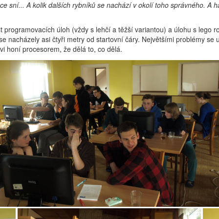
ačce sní... A kolik dalších rybníků se nachází v okolí toho správného. A 
t programovacích úloh (vždy s lehčí a těžší variantou) a úlohu s lego r
 se nacházely asi čtyři metry od startovní čáry. Největšími problémy se
i honí procesorem, že dělá to, co dělá.