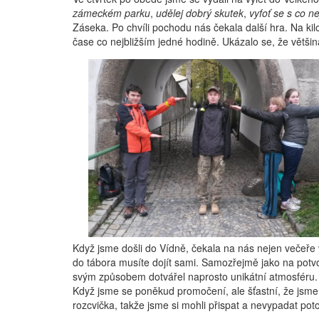
zámeckém parku
,
udělej dobrý skutek
,
vyfoť se s co ne
Záseka. Po chvíli pochodu nás čekala další hra. Na kilo
čase co nejbližším jedné hodině. Ukázalo se, že větši
Když jsme došli do Vídně, čekala na nás nejen večeře 
do tábora musíte dojít sami. Samozřejmě jako na potvor
svým způsobem dotvářel naprosto unikátní atmosféru. N
Když jsme se poněkud promočení, ale šťastní, že jsme d
rozcvička, takže jsme si mohli přispat a nevypadat pot