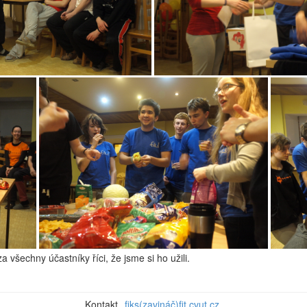
 všechny účastníky říci, že jsme si ho užili.
Kontakt
fiks(zavináč)fit.cvut.cz