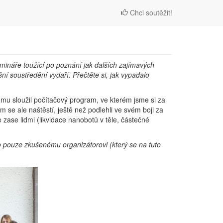
Chci soutěžit!
emináře toužící po poznání jak dalších zajímavých
í soustředění vydaří. Přečtěte si, jak vypadalo
tomu sloužil počítačový program, ve kterém jsme si za
 se ale naštěstí, ještě než podlehli ve svém boji za
 zase lidmi (likvidace nanobotů v těle, částečné
 pouze zkušenému organizátorovi (který se na tuto