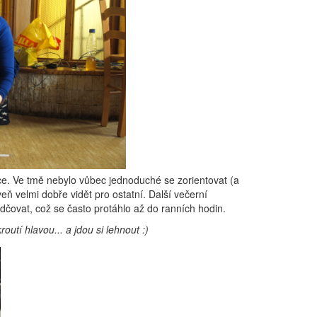
více. Ve tmě nebylo vůbec jednoduché se zorientovat (a
eň velmi dobře vidět pro ostatní. Další večerní
dčovat, což se často protáhlo až do ranních hodin.
utí hlavou... a jdou si lehnout :)