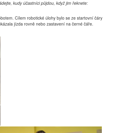
hádejte, kudy účastníci půjdou, když jim řeknete:
obotem. Cílem robotické úlohy bylo se ze startovní čáry
 ukázala jízda rovně nebo zastavení na černé čáře.