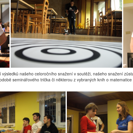
í výsledků našeho celoročního snažení v soutěži, našeho snažení zůst
v podobě seminářového trička či některou z vybraných knih o matematic