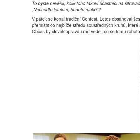
To byste nevěřili, kolik toho takoví účastníci na šifrov
„Nechoďte jetelem, budete mokří“?
V pátek se konal tradiční Contest. Letos obsahoval šes
přemístit co nejblíže středu soustředných kruhů, které
Občas by člověk opravdu rád věděl, co se tomu robotov