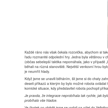
Každé ráno nás však čekala rozcvička, abychom si také
řadu rozmanité odpolední hry. Jedna byla většinou v 
(občas sebelepší taktika nepomáhala, jako v případě „
běhali na různá stanoviště. Největší venkovní hrou byl
je neumřít hlady.
Když jsme se unavili běháním, šli jsme si do chaty zah
deseti příkazů a kterým by bylo možné robota ovládat t
komické situace, kdy představitel robota pochopil pří
Je pravda, že integrace neprobíhala tak rychle, jak by
probíhalo vše hladce.
Ve čtvrtek po obědě jsme se vydali na výlet do Velkéh