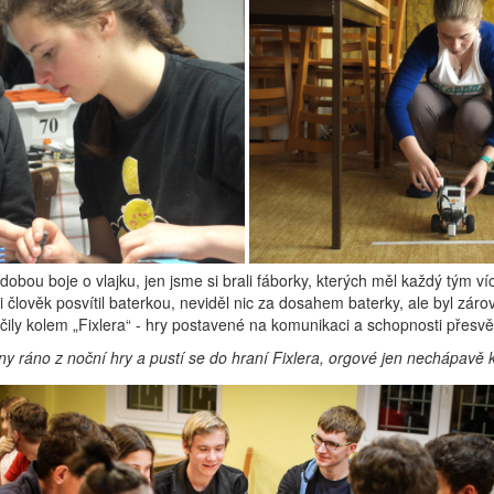
bdobou boje o vlajku, jen jsme si brali fáborky, kterých měl každý tým 
člověk posvítil baterkou, neviděl nic za dosahem baterky, ale byl zárov
čily kolem „Fixlera“ - hry postavené na komunikaci a schopnosti přesvě
ny ráno z noční hry a pustí se do hraní Fixlera, orgové jen nechápavě kro