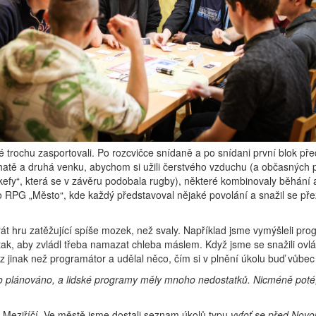
 trochu zasportovali. Po rozcvičce snídaně a po snídani první blok pře
chatě a druhá venku, abychom si užili čerstvého vzduchu (a občasných 
kefy“, která se v závěru podobala rugby), některé kombinovaly běhání 
o RPG „Město“, kde každý představoval nějaké povolání a snažil se přeží
rát hru zatěžující spíše mozek, než svaly. Například jsme vymýšleli pro
ak, aby zvládl třeba namazat chleba máslem. Když jsme se snažili ovlád
kaz jinak než programátor a udělal něco, čím si v plnění úkolu buď vůb
lo plánováno, a lidské programy měly mnoho nedostatků. Nicméně poté, co
o Meziříčí. Ve městě jsme dostali seznam úkolů typu
vyfoť se před Nov