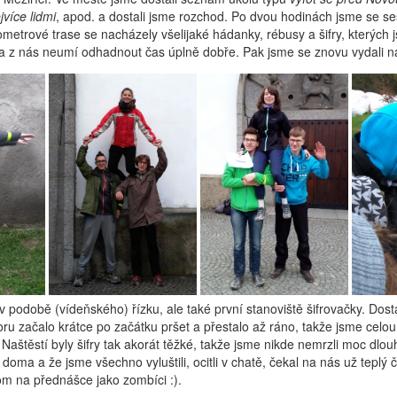
jvíce lidmi
, apod. a dostali jsme rozchod. Po dvou hodinách jsme se sešl
metrové trase se nacházely všelijaké hádanky, rébusy a šifry, kterých js
na z nás neumí odhadnout čas úplně dobře. Pak jsme se znovu vydali n
v podobě (vídeňského) řízku, ale také první stanoviště šifrovačky. Dos
u začalo krátce po začátku pršet a přestalo až ráno, takže jsme celou š
aštěstí byly šifry tak akorát těžké, takže jsme nikde nemrzli moc dlo
oma a že jsme všechno vyluštili, ocitli v chatě, čekal na nás už teplý
om na přednášce jako zombíci :).