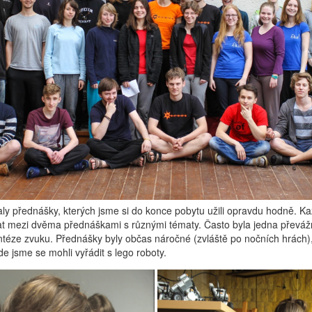
ly přednášky, kterých jsme si do konce pobytu užili opravdu hodně. Ka
rat mezi dvěma přednáškami s různými tématy. Často byla jedna převá
syntéze zvuku. Přednášky byly občas náročné (zvláště po nočních hrách)
e jsme se mohli vyřádit s lego roboty.