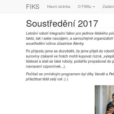
FIKS
Hlavní stránka
O FIKSu
Zadán
Soustředění 2017
Letošní robotí integrační tábor pro jedince lidského p
faktů, tak i sebe navzájem, a samozřejmě organizátoři
soustředění očima účastnice Alenky.
Po příjezdu jsme se dozvěděli, že jsme přijeli do robot
suroviny získané ve hrách mohli kupovat různá „vylepše
lidskost a stali se také roboty, podařilo propašovat d
navracení vzpomínek...).
Počítač se zmíněným programem byl díky Vandě a Peter
příležitost těšil celý rok :) ).