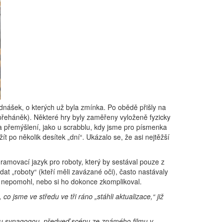
dnášek, o kterých už byla zmínka. Po obědě přišly na
přeháněk). Některé hry byly zaměřeny vyloženě fyzicky
a přemýšlení, jako u scrabblu, kdy jsme pro písmenka
t po několik desítek „dní“. Ukázalo se, že asi nejtěžší
gramovací jazyk pro roboty, který by sestával pouze z
at „roboty“ (kteří měli zavázané oči), často nastávaly
ec nepomohl, nebo si ho dokonce zkomplikoval.
 jsme ve středu ve tři ráno „stáhli aktualizace,“ již
ou synagogou
,
předveď scénu ze známého filmu v